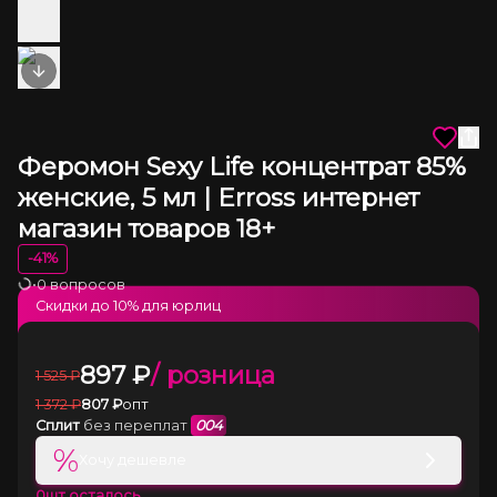
Next slide
Феромон Sexy Life концентрат 85%
женские, 5 мл | Erross интернет
магазин товаров 18+
-
41
%
•
0 вопросов
Загрузка
Скидки до
10
% для юрлиц
897
₽
/ розница
1 525
₽
1 372
₽
807
₽
опт
Сплит
без переплат
004
%
Хочу дешевле
0
шт осталось