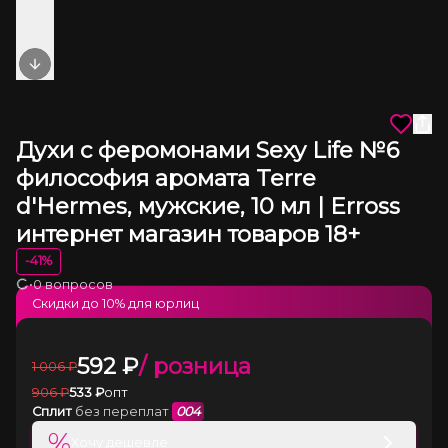
Next slide
Духи с феромонами Sexy Life №6
философия аромата Terre
d'Hermes, мужские, 10 мл | Erross
интернет магазин товаров 18+
-
41
%
•
0 вопросов
Загрузка
Скидки до
10
% для юрлиц
592
₽
/ розница
1 006
₽
906
₽
533
₽
опт
Сплит
без переплат
004
%
Хочу дешевле