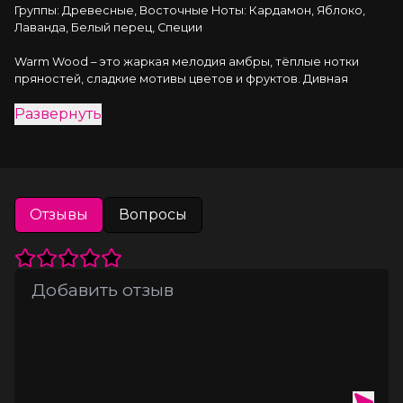
Группы: Древесные, Восточные Ноты: Кардамон, Яблоко, 
Лаванда, Белый перец, Специи
Warm Wood – это жаркая мелодия амбры, тёплые нотки 
пряностей, сладкие мотивы цветов и фруктов. Дивная 
композиция унисекс, которая понравится и сильному, и 
Развернуть
прекрасному полу. Аромат настоящей любви, соединяющей 
сердца!
Отзывы
Вопросы