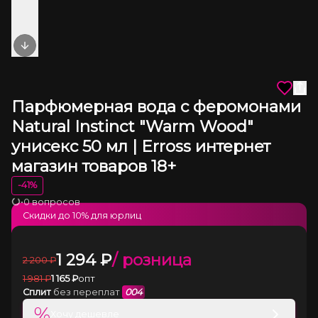
Next slide
Парфюмерная вода с феромонами
Natural Instinct "Warm Wood"
унисекс 50 мл | Erross интернет
магазин товаров 18+
-
41
%
•
0 вопросов
Загрузка
Скидки до
10
% для юрлиц
1 294
₽
/ розница
2 200
₽
1 981
₽
1 165
₽
опт
Сплит
без переплат
004
%
Хочу дешевле