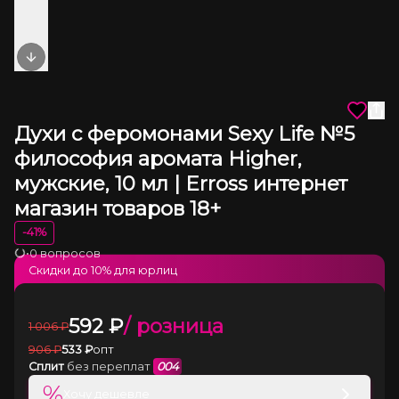
Next slide
Духи с феромонами Sexy Life №5
философия аромата Higher,
мужские, 10 мл | Erross интернет
магазин товаров 18+
-
41
%
•
0 вопросов
Загрузка
Скидки до
10
% для юрлиц
592
₽
/ розница
1 006
₽
906
₽
533
₽
опт
Сплит
без переплат
004
%
Хочу дешевле