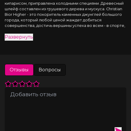
кипарисом, приправлена холодными специями. Древесный 
шлейф составлен из грушевого дерева и мускуса. Сhristian 
Вior Higher - это покоритель каменных джунглей большого 
города, который любой ценой жаждет добиться 
совершенства, достичь вершины успеха во всем - в спорте, 
карьере и, конечно, в любви. Эффект:
Развернуть
пробуждает энергию,
поднимает уверенность в себе,
привлекает внимание представителей
противоположного пола. Преимущества:
Не содержат спирта, на масляной основе
Отзывы
Вопросы
Travel вариант. Можно взять с собой на работу, на
дискотеку, на свидание или в путешествие
Стойкость. Содержат 20 % парфюмерных композиций
Высокое качество: все парфюмерные компоненты
производятся во Франции
Экономичный флакон – хватит надолго
Содержат феромоны Быть сексу