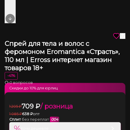
Next slide
Спрей для тела и волос с
феромоном Eromantica «Страсть»,
110 мл | Erross интернет магазин
товаров 18+
-
41
%
•
0 вопросов
Загрузка
Скидки до
10
% для юрлиц
709
₽
/ розница
1 205
₽
1 085
₽
638
₽
опт
Сплит
без переплат
004
%
Хочу дешевле