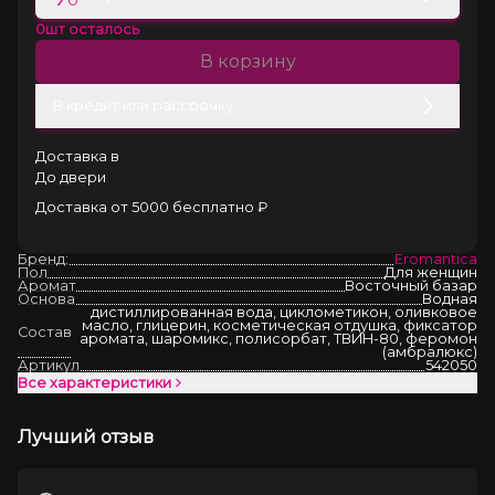
0
шт осталось
В корзину
В кредит или рассрочку
Доставка в
До двери
Доставка от 5000 бесплатно ₽
Бренд:
Eromantica
Пол
Для женщин
Аромат
Восточный базар
Основа
Водная
дистиллированная вода, циклометикон, оливковое
масло, глицерин, косметическая отдушка, фиксатор
Состав
аромата, шаромикс, полисорбат, ТВИН-80, феромон
(амбралюкс)
Артикул
542050
Все характеристики
Лучший отзыв