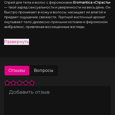
Спрей для тела и волос с феромонами 
Eromantica «Страсть»
— твой заряд сексуальности и уверенности на весь день. Он 
быстро проникает в кожу и волосы, насыщает их влагой и 
придает ощущение свежести. 
Терпкий восточный аромат
окутывает тело 
древесно-пряными
 нотками и феромоном 
амбралюкс, привлекая восхищенные взгляды.
Как применять: встряхни, распыли на тело и волосы после 
Развернуть
душа или в течение дня. Избегай попадания в глаза. Храни 
при комнатной температуре вдали от прямых солнечных 
лучей. Встряхивай перед каждым применением.
Отзывы
Вопросы