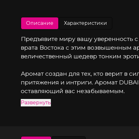
Описание
Характеристики
Предъявите миру вашу уверенность 
врата Востока с этим возвышенным ар
величественный шедевр тонким эрот
Аромат создан для тех, кто верит в 
притяжения и интриги. Аромат DUBAI
оставляющий вас незабываемым.
Развернуть
Этот божественный парфюм олицетвор
Насладитесь танцем верхних нот: б
Востока.