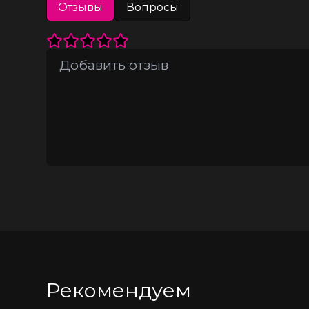
Отзывы
Вопросы
От сердца аромата – кардамон, гво
своей глубиной.
На заключительной ноте амбры, мус
произведением искусства, призван
Наносите этот уникальный аромат на ч
Рекомендуем