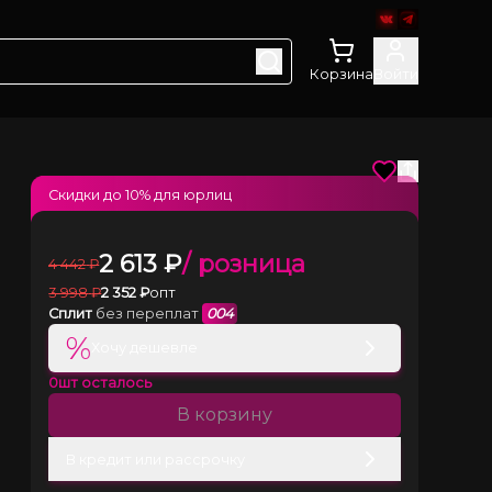
Корзина
Войти
Скидки до
10
% для юрлиц
2 613
₽
/ розница
4 442
₽
3 998
₽
2 352
₽
опт
Сплит
без переплат
004
%
Хочу дешевле
0
шт осталось
В корзину
В кредит или рассрочку