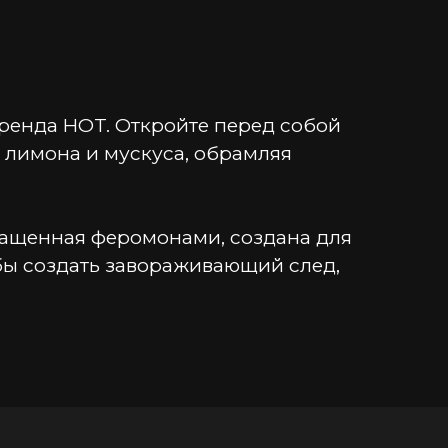
бренда HOT. Откройте перед собой 
 лимона и мускуса, обрамляя 
огащенная феромонами, создана для 
бы создать завораживающий след, 
 и дымные ноты.
которые погружают вас в магию