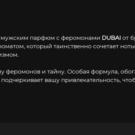
с мужским парфюм с феромонами 
DUBAI
 от 
оматом, который таинственно сочетает ноты
измом.
силу феромонов и тайну. Особая формула, об
 подчеркивает вашу привлекательность, что
яют древесные, пряные, свежие, смолистые
ергамот, розовый перец, гальбанум и лайм, 