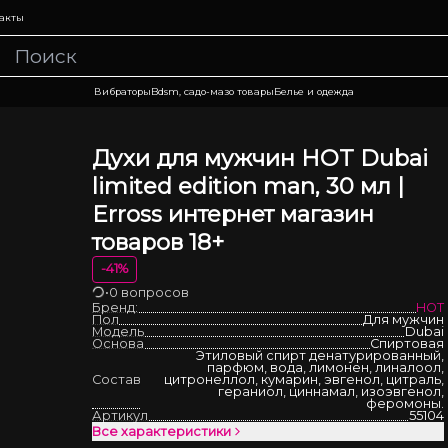
акты
Вибраторы
Bdsm, садо-мазо товары
Белье и одежда
Духи для мужчин HOT Dubai
limited edition man, 30 мл |
Erross интернет магазин
товаров 18+
-
41
%
•
0 вопросов
Загрузка
Бренд:
HOT
Пол
Для мужчин
Модель
Dubai
Основа
Спиртовая
Этиловый спирт денатурированный,
парфюм, вода, лимонен, линалоол,
Состав
цитронеллол, кумарин, эвгенол, цитраль,
гераниол, циннамал, изоэвгенол,
феромоны.
Артикул
55104
Все характеристики