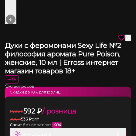
Next slide
Духи с феромонами Sexy Life №2
философия аромата Pure Poison,
женские, 10 мл | Erross интернет
магазин товаров 18+
-
41
%
•
0 вопросов
Загрузка
Скидки до
10
% для юрлиц
592
₽
/ розница
1 006
₽
906
₽
533
₽
опт
Сплит
без переплат
004
%
Хочу дешевле