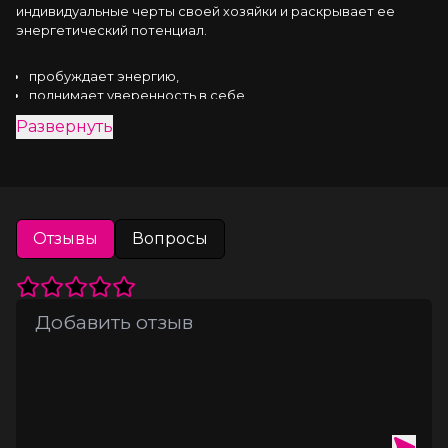
индивидуальные черты своей хозяйки и раскрывает ее 
энергетический потенциал.
пробуждает энергию,
поднимает уверенность в себе,
привлекает внимание представителей
Развернуть
противоположного пола.
Не содержат спирта, на масляной основе
Travel вариант. Можно взять с собой на работу, на
дискотеку, на свидание или в путешествие
Стойкость. Содержат 20 % парфюмерных композиций
Высокое качество: все парфюмерные компоненты
Отзывы
Вопросы
производятся во Франции
Экономичный флакон – хватит надолго
Содержат феромоны Быть очаровательной и
привлекательной легко с ароматами Sexy Life.