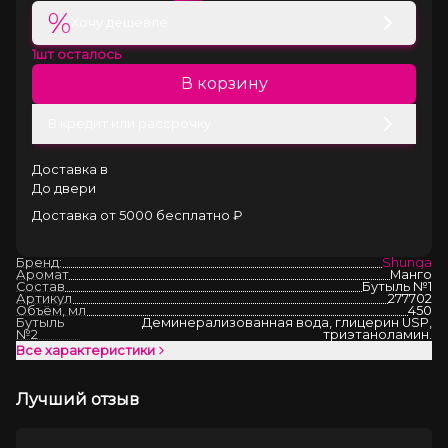
%
Хочу дешевле
1
шт осталось
В корзину
В кредит или рассрочку
Доставка в
До двери
Доставка от 5000 бесплатно ₽
Бренд:
Shunga
Аромат
Манго
Состав
Бутыль №1
Артикул
277702
Объём, мл
450
Бутыль
Деминерализованная вода, глицерин USP,
№2
триэтаноламин.
Все характеристики
Лучший отзыв