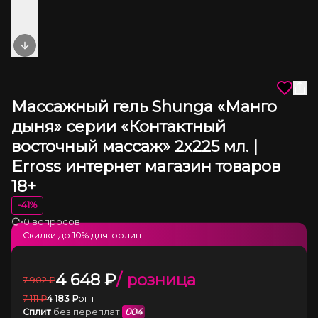
Next slide
Массажный гель Shunga «Манго
дыня» серии «Контактный
восточный массаж» 2х225 мл. |
Erross интернет магазин товаров
18+
-
41
%
•
0 вопросов
Загрузка
Скидки до
10
% для юрлиц
4 648
₽
/ розница
7 902
₽
7 111
₽
4 183
₽
опт
Сплит
без переплат
004