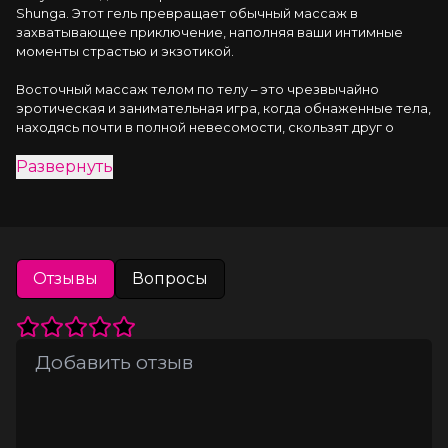
Shunga. Этот гель превращает обычный массаж в 
захватывающее приключение, наполняя ваши интимные 
моменты страстью и экзотикой.
Восточный массаж телом по телу – это чрезвычайно 
эротическая и занимательная игра, когда обнаженные тела, 
находясь почти в полной невесомости, скользят друг о 
друга. Нанесенный в большом количестве на обнаженные 
Развернуть
тела гель создает пьянящий и возбуждающий эффект. 
Текстура кожи становится возбуждающим средством сама 
по себе и превращает касания в ласки, которые выходят за 
пределы воображения самых сумасшедших желаний.
Преимущества:
Отзывы
Вопросы
Роскошный аромат Манго и Дыни:
Погрузитесь в сладкий
аромат, который пробуждает чувства и усиливает
возбуждение.
Премиум качество:
Гель изготовлен из
высококачественных ингредиентов, безопасных для
кожи.
Богатая текстура:
Гель создает шелковистое скольжение,
превращая каждое прикосновение в чувственное