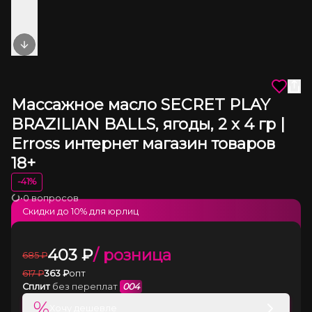
Next slide
Массажное масло SECRET PLAY
BRAZILIAN BALLS, ягоды, 2 х 4 гр |
Erross интернет магазин товаров
18+
-
41
%
•
0 вопросов
Загрузка
Скидки до
10
% для юрлиц
403
₽
/ розница
685
₽
617
₽
363
₽
опт
Сплит
без переплат
004
%
Хочу дешевле