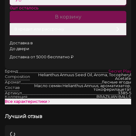
0
шт осталось
В корзину
В кредит или рассрочку
Доставка в
До двери
Доставка от 5000 бесплатно ₽
Бренд:
Secret Play
Helianthus Annuus Seed Oil, Aroma, Tocopheryl
Composition
Acetate
Аромат
Лесные ягоды
Масло семян Helianthus Annuus, ароматизатор,
Состав
токоферилацетат
Артикул
3385-5
Коллекция
BRAZILIAN BALLS
Все характеристики
Лучший отзыв