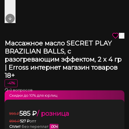
Next slide
Массажное масло SECRET PLAY
BRAZILIAN BALLS, с
разогревающим эффектом, 2 х 4 гр
| Erross интернет магазин товаров
18+
-
41
%
•
0 вопросов
Загрузка
Скидки до
10
% для юрлиц
585
₽
/ розница
995
₽
896
₽
527
₽
опт
Сплит
без переплат
004