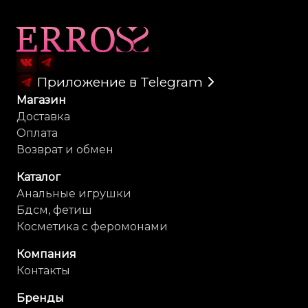
Меры предосторожности:
Карта сайта
Хранить при комнатной температуре, избегая прямых
солнечных лучей и влажности.
Не наносить на область глаз или поврежденную кожу.
Приложение в Telegram
Не глотать и хранить в недоступном для детей месте.
Прекратите использование при появлении раздражения.
Магазин
Несовместимо с использованием презервативов.
Доставка
Оплата
Возврат и обмен
Каталог
Анальные игрушки
Бдсм, фетиш
Косметика с феромонами
Компания
Контакты
Бренды