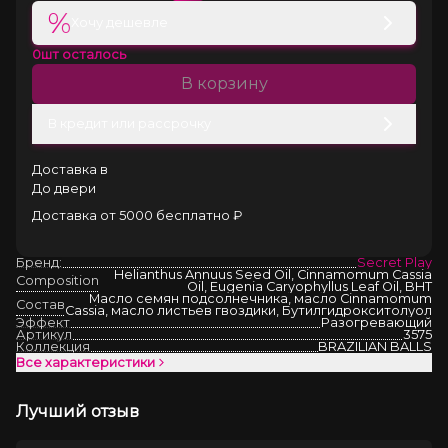
%
Хочу дешевле
0
шт осталось
В корзину
В кредит или рассрочку
Доставка в
До двери
Доставка от 5000 бесплатно ₽
Бренд:
Secret Play
Helianthus Annuus Seed Oil, Cinnamomum Cassia
Composition
Oil, Eugenia Caryophyllus Leaf Oil, BHT
Масло семян подсолнечника, масло Cinnamomum
Состав
Cassia, масло листьев гвоздики, Бутилгидрокситолуол
Эффект
Разогревающий
Артикул
3575
Коллекция
BRAZILIAN BALLS
Все характеристики
Лучший отзыв