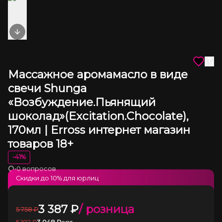
Next slide
Массажное аромамасло в виде
свечи Shunga
«Возбуждение.Пьянящий
шоколад»(Excitation.Chocolate),
170мл | Erross интернет магазин
товаров 18+
-
41
%
•
0 вопросов
Загрузка
Скидки до
10
% для юрлиц
3 387
₽
/ розница
5 758
₽