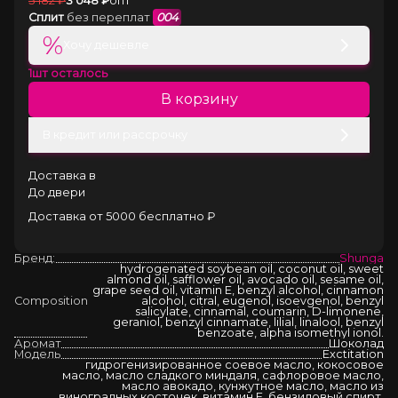
5 182
₽
3 048
₽
опт
Сплит
без переплат
004
%
Хочу дешевле
1
шт осталось
В корзину
В кредит или рассрочку
Доставка в
До двери
Доставка от 5000 бесплатно ₽
Бренд:
Shunga
hydrogenated soybean oil, coconut oil, sweet
almond oil, safflower oil, avocado oil, sesame oil,
grape seed oil, vitamin E, benzyl alcohol, cinnamon
Composition
alcohol, citral, eugenol, isoevgenol, benzyl
salicylate, cinnamal, coumarin, D-limonene,
geraniol, benzyl cinnamate, lilial, linalool, benzyl
benzoate, alpha isomethyl ionol.
Аромат
Шоколад
Модель
Exctitation
гидрогенизированное соевое масло, кокосовое
масло, масло сладкого миндаля, сафлоровое масло,
масло авокадо, кунжутное масло, масло из
виноградных косточек, витамин Е, бензиловый спирт,