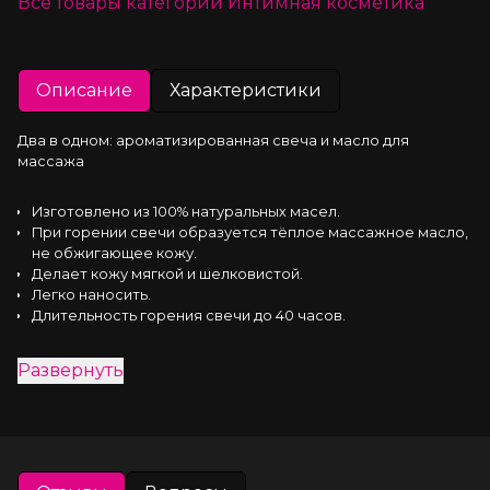
Все товары категории
Интимная косметика
Описание
Характеристики
Два в одном: ароматизированная свеча и масло для 
массажа
Изготовлено из 100% натуральных масел.
При горении свечи образуется тёплое массажное масло,
не обжигающее кожу.
Делает кожу мягкой и шелковистой.
Легко наносить.
Длительность горения свечи до 40 часов.
Эта свеча из соевого воска не содержит парафина, а 
Развернуть
значит, не содержит никаких токсичных веществ. Соевое, 
кокосовое и миндальные масла смягчают кожу и ухаживают 
за ней, не закупоривая поры и подходят для любого типа 
кожи. Избегать контакта с интимными зонами, т.к. масла 
содержат отдушки.