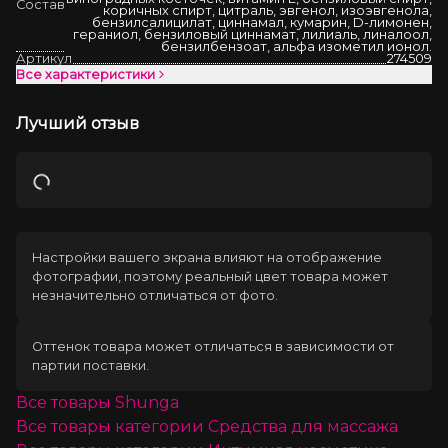
Состав
коричных спирт, цитраль, эвгенол, изоэвгенола,
бензилсалицилат, циннамал, кумарин, D-лимонен,
гераниол, бензиловый циннамат, лилиаль, линалоол,
бензилбензоат, альфа изометил ионол.
Артикул
274509
Все характеристики
Лучший отзыв
Загрузка
Настройки вашего экрана влияют на отображение
фотографии, поэтому реальный цвет товара может
незначительно отличаться от фото.
Оттенок товара может отличаться в зависимости от
партии поставки.
Все товары
Shunga
Все товары категории
Средства для массажа