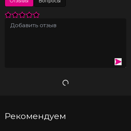
Отзывы
Вопросы
Не съедобно. Только для наружного применения.
Применение: Зажгите свечу, подождите примерно 20 минут, 
чтобы получить достаточное количество растопившегося 
масла для массажа. Погасите пламя, прежде чем вылить 
масло на ладонь. Поддерживайте длину фитиля 6 мм. Не 
оставляйте горящую свечу без присмотра.
Загрузка
Рекомендуем