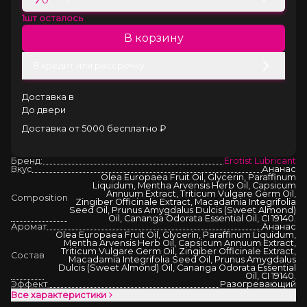
1
шт осталось
В корзину
В кредит или рассрочку
Доставка в
До двери
Доставка от 5000 бесплатно ₽
Бренд:
Erotist Lubricant
Вкус
Ананас
Olea Europaea Fruit Oil, Glycerin, Paraffinum
Liquidum, Mentha Arvensis Herb Oil, Capsicum
Annuum Extract, Triticum Vulgare Germ Oil,
Composition
Zingiber Officinale Extract, Macadamia Integrifolia
Seed Oil, Prunus Amygdalus Dulcis (Sweet Almond)
Oil, Cananga Odorata Essential Oil, CI 19140.
Аромат
Ананас
Olea Europaea Fruit Oil, Glycerin, Paraffinum Liquidum,
Mentha Arvensis Herb Oil, Capsicum Annuum Extract,
Triticum Vulgare Germ Oil, Zingiber Officinale Extract,
Состав
Macadamia Integrifolia Seed Oil, Prunus Amygdalus
Dulcis (Sweet Almond) Oil, Cananga Odorata Essential
Oil, CI 19140.
Эффект
Разогревающий
Все характеристики