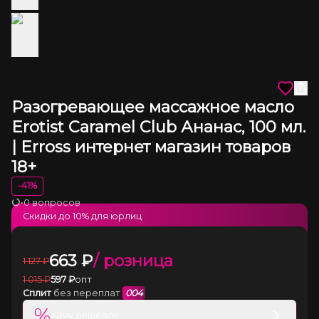
Разогревающее массажное масло
Erotist Caramel Club Ананас, 100 мл.
| Erross интернет магазин товаров
18+
-
41
%
•
0 вопросов
Загрузка
Скидки до
10
% для юрлиц
663
₽
/ розница
1 127
₽
1 015
₽
597
₽
опт
Сплит
без переплат
004
%
Хочу дешевле