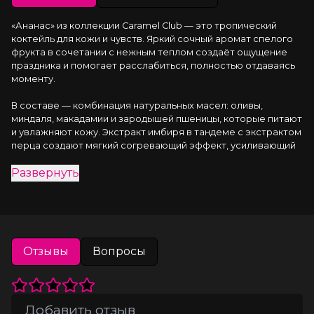
«Ананас» из коллекции Caramel Club — это тропический 
коктейль для кожи и чувств. Яркий сочный аромат спелого 
фрукта в сочетании с нежным теплом создаёт ощущение 
праздника и помогает расслабиться, полностью отдаваясь 
моменту.
В составе — комбинация натуральных масел: оливы, 
миндаля, макадамии и зародышей пшеницы, которые питают 
и увлажняют кожу. Экстракт имбиря в тандеме с экстрактом 
перца создают мягкий согревающий эффект, усиливающий 
отклик кожи на прикосновения. Масло мяты освежает, а 
Развернуть
иланг-иланг раскрывает чувственный аромат, делая массаж 
более атмосферным.
Особенности:
Эффект разогрева усиливает восприятие каждого
Отзывы
Вопросы
прикосновения.
Сочный аромат ананаса поднимает настроение и
погружает в атмосферу тропиков.
Лёгкая, не липкая формула подходит для длительного
массажа .