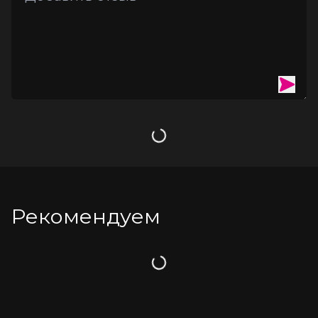
Экономичный расход и удобная упаковка.
Способ применения:
 Нанесите масло на кожу и растирайте 
плавными движениями. Уже через несколько секунд кожа 
согреется, а фруктовый аромат подарит ощущение 
лёгкости и тропического уюта.
Загрузка
Рекомендуем
Загрузка