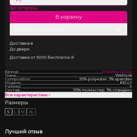
1
шт осталось
В корзину
В кредит или рассрочку
Доставка в
До двери
Доставка от 5000 бесплатно ₽
Бренд:
Erolanta Glossy
Ткань
Wetlook
Composition
95% polyester, 5% spandex
Модель
KELLY
Размер
S
Состав
95% полиэстер, 5% спандекс
Все характеристики
Размеры
S
L
M
XL
Лучший отзыв