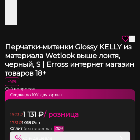
Перчатки-митенки Glossy KELLY из
материала Wetlook выше локтя,
черный, S | Erross интернет магазин
товаров 18+
-
41
%
•
0 вопросов
Загрузка
Скидки до
10
% для юрлиц
1 131
₽
/ розница
1 923
₽
1 731
₽
1 018
₽
опт
Сплит
без переплат
004
%
Хочу дешевле