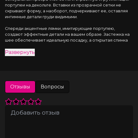
портупеи на декольте. Вставки из прозрачной сетки не 
скрывают форму, а наоборот, подчеркивают ее, оставляя 
интимные детали груди видимыми.
Спереди акцентные лямки, имитирующие портупею, 
создают эффектные детали на вашем образе. Застежка на 
шее обеспечивает идеальную посадку, а открытая спинка 
придает загадочности и привлекательности. Застежка на 
Развернуть
молнии спереди обеспечивает легкий интимный доступ, 
добавляя игривости и страсти.
Черный материал Wetlook имитирующий кожу придает 
изысканный шарм и подчеркивает вашу сексуальность. Он 
словно вторая кожа облегает тело, подчеркивая его 
Отзывы
Вопросы
интимные детали, создавая неповторимый и 
провокационный образ.
Чулки не входят в комплект.
Готовы погрузиться в мир сексуальной изысканности? 
Позвольте себе эту возможность с материалом Wetlook от 
Glossy: