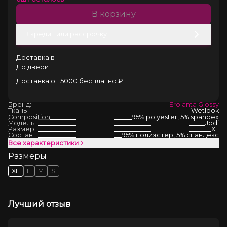
В корзину
В кредит или рассрочку
Доставка в
До двери
Доставка от 5000 бесплатно ₽
Бренд:
Erolanta Glossy
Ткань
Wetlook
Composition
95% polyester, 5% spandex
Модель
Jodi
Размер
XL
Состав
95% полиэстер, 5% спандекс
Все характеристики
Размеры
XL
L
M
S
Лучший отзыв