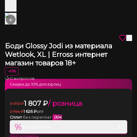
Next slide
Боди Glossy Jodi из материала
Wetlook, XL | Erross интернет
магазин товаров 18+
-
41
%
•
0 вопросов
Загрузка
Скидки до
10
% для юрлиц
1 807
₽
/ розница
3 072
₽
2 764
₽
1 626
₽
опт
Сплит
без переплат
004
%
Хочу дешевле
0
шт осталось