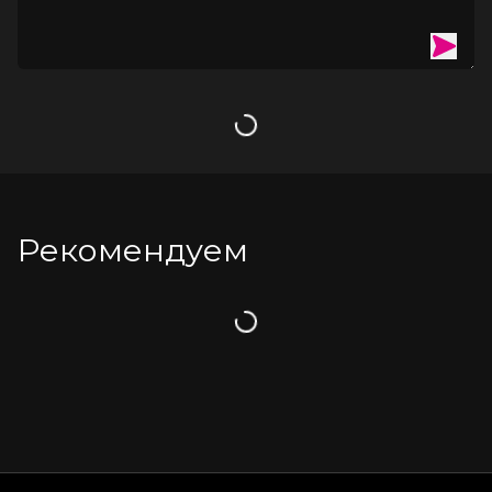
Отлично облегает фигуру
Глянцевая поверхность визуально удлиняет силуэт
Плотный материал скроет мелкие недостатки фигуры
Ваш образ, будь то в сексуальном или базовом
гардеробе, будет неповторимым.
Загрузка
Рекомендуем
Загрузка