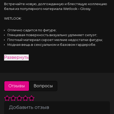
Встречайте новую, долгожданную и блестящую коллекцию 
белья из популярного материала Wetlook – Glossy.
WETLOOK:
Отлично садится по фигуре;
Глянцевая поверхность визуально удлиняет силуэт;
Плотный материал скроет мелкие недостатки фигуры;
Модная вещь в сексуальном и базовом гардеробе.
Пикантный комплект из 3-х предметов: топик на завязках, 
Развернуть
митенки и мини-шортики. Топ на завязках позволяет 
регулировать плотность облегания и сексуальность образа. 
Шортики и топ декорированы металлическими заклепками, 
которые придают образу дерзости. Перчатки-митенки 
длиною до локтя надеваются на большой палец.
Отзывы
Вопросы