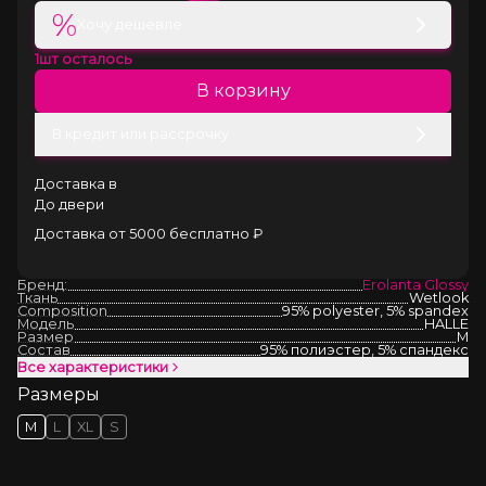
%
Хочу дешевле
1
шт осталось
В корзину
В кредит или рассрочку
Доставка в
До двери
Доставка от 5000 бесплатно ₽
Бренд:
Erolanta Glossy
Ткань
Wetlook
Composition
95% polyester, 5% spandex
Модель
HALLE
Размер
M
Состав
95% полиэстер, 5% спандекс
Все характеристики
Размеры
M
L
XL
S