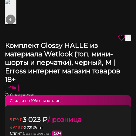
Next slide
Комплект Glossy HALLE из
материала Wetlook (топ, мини-
шорты и перчатки), черный, М |
Erross интернет магазин товаров
18+
-
41
%
•
0 вопросов
Загрузка
Скидки до
10
% для юрлиц
3 023
₽
/ розница
5 139
₽
4 626
₽
2 721
₽
опт
Сплит
без переплат
004