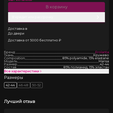
В корзину
В кредит или рассрочку
Доставка в
До двери
Доставка от 5000 бесплатно ₽
Бренд:
Erolanta
Ткань
Кружево
Composition
85% polyamide, 15% elastane
Модель
Marisa
Размер
42-44
Состав
85% полиамид, 15% эластан
Все характеристики
Размеры
42-44
46-48
50-52
Лучший отзыв