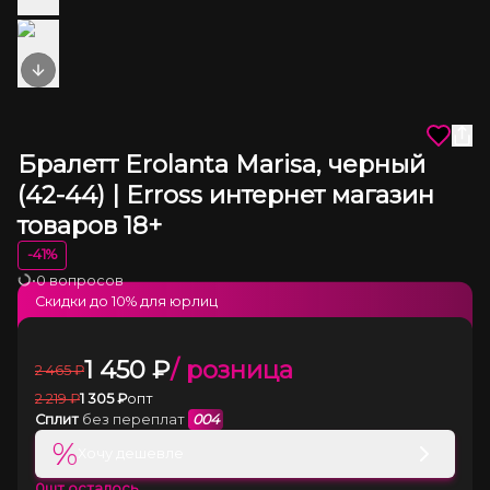
Next slide
Бралетт Erolanta Marisa, черный
(42-44) | Erross интернет магазин
товаров 18+
-
41
%
•
0 вопросов
Загрузка
Скидки до
10
% для юрлиц
1 450
₽
/ розница
2 465
₽
2 219
₽
1 305
₽
опт
Сплит
без переплат
004
%
Хочу дешевле
0
шт осталось