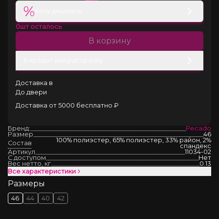
%
Хочу дешевле
0
шт осталось
В корзину
В кредит или рассрочку
Доставка в
До двери
Доставка от 5000 бесплатно ₽
Бренд:
Pecado
Размер
46
100% полиэстер, 65% полиэстер, 33% район, 2%
Состав
спандекс
Артикул
11034-02
С доступом
Нет
Вес нетто, кг
0.13
Все характеристики
Размеры
46
44
40
42