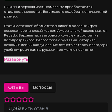
Нижняя и верхняя часть комплекта приобретаются 
отдельно. Именно так, Вы сможете подобрать оптимальный 
размер.
Стать настоящей обольстительницей в ролевых играх 
поможет эротический костюм Американской школьницы от 
Pecado. Верхняя часть игрового комплекта состоит из 
полупрозрачного, белого топа с рукавами. Материал 
нежный и легкий как дуновение летнего ветерка. Благодаря 
удобным резинкам на рукавах, топ можно носить по-
разному: закрыв плечи или игриво обнажив их. Мини-топ 
Развернуть
прелестно садится на разные типы фигуры и подчеркивает 
грудь. Благодаря качественной ткани он не теряет форму и 
не растягивается. Озорной галстук на застежках идеально 
дополняет сексуальный образ. Кто Вы: школьницы-
отличница или заядлая прогульщица, решать только Вам!
Отзывы
Вопросы
● Состав комплекта – топ, галстук.
● Материал – 100% полиэстер.
● Качественная фурнитура.