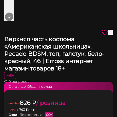
Next slide
Верхняя часть костюма
«Американская школьница»,
Pecado BDSM, топ, галстук, бело-
красный, 46 | Erross интернет
магазин товаров 18+
-
41
%
•
0 вопросов
Загрузка
Скидки до
10
% для юрлиц
826
₽
/ розница
1 404
₽
1 263
₽
743
₽
опт
Сплит
без переплат
004