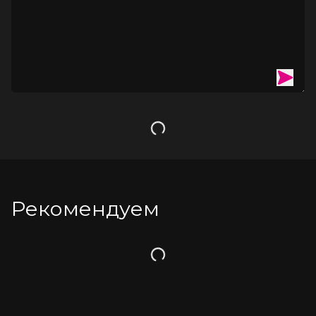
● Цвет – белый, красный в клетку.
● Сделано в России.
● Размерный ряд 40, 42, 44, 46 (Соответствует Российской 
размерной сетке).
Загрузка
Рекомендуем
Загрузка