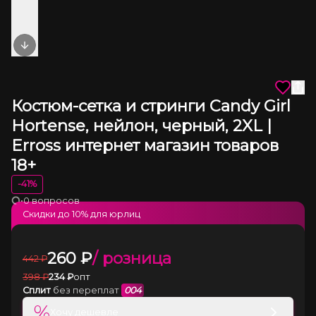
Next slide
Костюм-сетка и стринги Candy Girl
Hortense, нейлон, черный, 2XL |
Erross интернет магазин товаров
18+
-
41
%
•
0 вопросов
Загрузка
Скидки до
10
% для юрлиц
260
₽
/ розница
442
₽
398
₽
234
₽
опт
Сплит
без переплат
004
%
Хочу дешевле