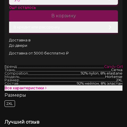
0
шт осталось
В корзину
В кредит или рассрочку
Доставка в
До двери
Доставка от 5000 бесплатно ₽
Бренд:
Candy Girl
Ткань
Сетка
Composition
92% nylon, 8% elastane
Модель
Hortense
Размер
2XL
Состав
92% нейлон, 8% эластан
Все характеристики
Размеры
2XL
Лучший отзыв