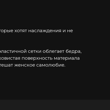
рые хотят наслаждения и не 
эластичной сетки облегает бедра, 
овистая поверхность материала 
тешат женское самолюбие.
ровокационная длина слегка 
ок дополняют чувственный образ.
ии с учетом предпочтений 