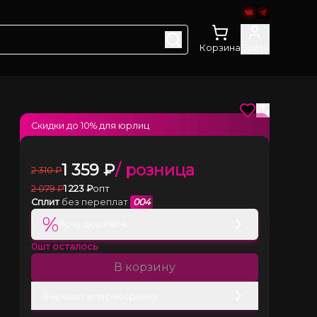
Корзина
Войти
Скидки до
10
% для юрлиц
1 359
₽
/ розница
2 310
₽
2 079
₽
1 223
₽
опт
Сплит
без переплат
004
%
Хочу дешевле
0
шт осталось
В корзину
В кредит или рассрочку