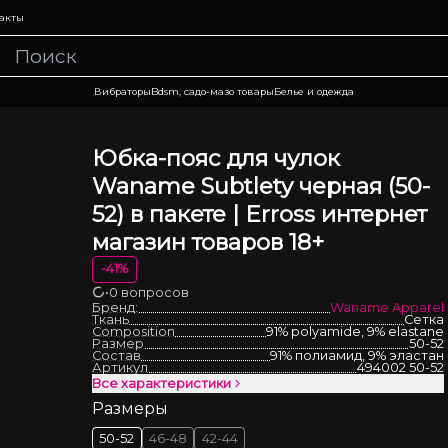
акты
Вибраторы
Bdsm, садо-мазо товары
Белье и одежда
Юбка-пояс для чулок
Waname Subtlety черная (50-
52) в пакете | Erross интернет
магазин товаров 18+
-
41
%
•
0 вопросов
Загрузка
Бренд:
Waname Apparel
Ткань
Сетка
Composition
91% polyamide, 9% elastane
Размер
50-52
Состав
91% полиамид, 9% эластан
Артикул
494002 50-52
Все характеристики
Размеры
50-52
46-48
42-44