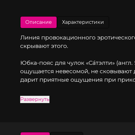
Описание
Характеристики
Линия провокационного эротического
скрывают этого.
Юбка-пояс для чулок «Са́тэлти» (англ.
ощущается невесомой, не сковывают 
дарит приятные ощущения при прико
Аккуратный вырез сзади приковывает
Развернуть
прикрывает ягодицы. Прозрачность т
Модели белья Waname® Apparel экскл
российских покупательниц.