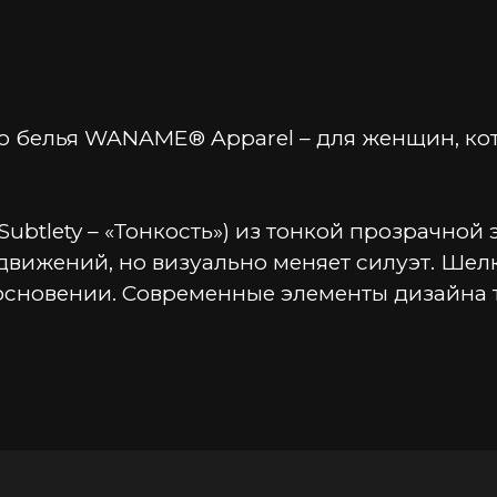
 белья WANAME® Apparel – для женщин, кото
 Subtlety – «Тонкость») из тонкой прозрачной 
движений, но визуально меняет силуэт. Шелк
сновении. Современные элементы дизайна 
 внимание наблюдателя при каждом шаге. П
кани и съемные регулируемые пажи для чул
юзивны, разработаны и произведены в Росс