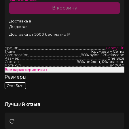
В корзину
Доставка в
До двери
Доставка от 5000 бесплатно ₽
Бренд:
Candy Girl
Ткань
Кружево + Сетка
Composition
88% nylon, 12% elastane
Размер
One Size
Состав
88% нейлон, 12% эластан
Артикул
840069
Все характеристики
Размеры
One Size
Лучший отзыв
Загрузка