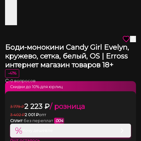
Боди-монокини Candy Girl Evelyn,
кружево, сетка, белый, OS | Erross
интернет магазин товаров 18+
-
41
%
•
0 вопросов
Загрузка
Скидки до
10
% для юрлиц
2 223
₽
/ розница
3 779
₽
3 402
₽
2 001
₽
опт
Сплит
без переплат
004
%
Хочу дешевле
0
шт осталось