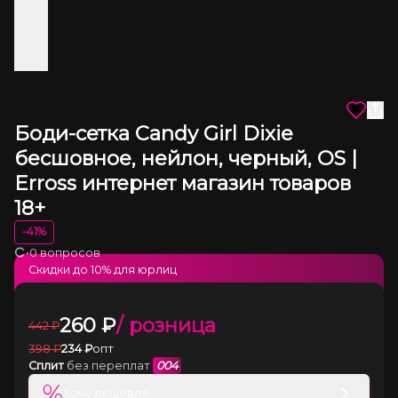
Боди-сетка Candy Girl Dixie
бесшовное, нейлон, черный, OS |
Erross интернет магазин товаров
18+
-
41
%
•
0 вопросов
Загрузка
Скидки до
10
% для юрлиц
260
₽
/ розница
442
₽
398
₽
234
₽
опт
Сплит
без переплат
004
%
Хочу дешевле