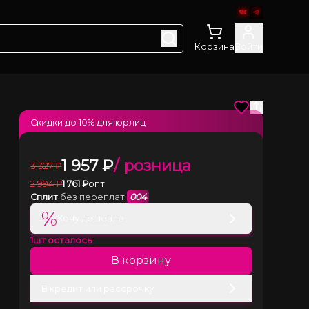
Корзина
Войти
Скидки до
10
% для юрлиц
1 957
₽
/ розница
3 327
₽
2 994
₽
1 761
₽
опт
Сплит
без переплат
004
%
Хочу дешевле
1
шт осталось
В корзину
В кредит или рассрочку