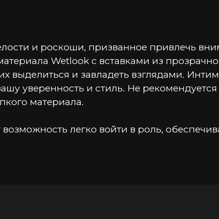
елости и роскоши, призванное привлечь вни
атериала Wetlook с вставками из прозрачной 
 выделиться и завладеть взглядами. Интимн
вашу уверенность и стиль. Не рекомендуется
пкого материала.
возможность легко войти в роль, обеспечив
т лаковой кожи создает мистический и роков
ечатление.
й изысканности? Позвольте себе эту возможн