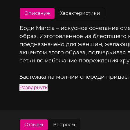
Описание
Характеристики
Боди Marcia – искусное сочетание см
образ. Изготовленное из блестящего м
предназначено для женщин, желающих
акцентом этого образа, подчеркивая 
сетки во избежание повреждения хру
Застежка на молнии спереди придает 
добавляя игривости и страсти. Эффек
Развернуть
взгляды и оставляет незабываемое вп
Чулки не входят в комплект.
Готовы погрузиться в мир сексуально
Отзывы
Вопросы