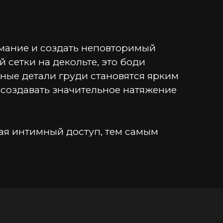
мание и создать неповторимый 
сетки на декольте, это боди 
ые детали груди становятся ярким 
 создавать значительное натяжение 
ая интимный доступ, тем самым 
ой образ, который притягивает 
ость с материалом Wetlook от Glossy: