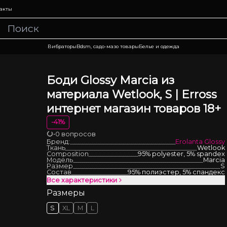
акты
Вибраторы
Bdsm, садо-мазо товары
Белье и одежда
Боди Glossy Marcia из
материала Wetlook, S | Erross
интернет магазин товаров 18+
-
41
%
•
0 вопросов
Загрузка
Бренд:
Erolanta Glossy
Ткань
Wetlook
Composition
95% polyester, 5% spandex
Модель
Marcia
Размер
S
Состав
95% полиэстер, 5% спандекс
Все характеристики
Размеры
S
XL
M
L