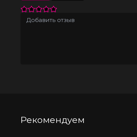
Отлично облегает фигуру
Глянцевая поверхность визуально у
Плотный материал скроет мелкие н
Ваш образ, будь то в сексуальном 
Рекомендуем