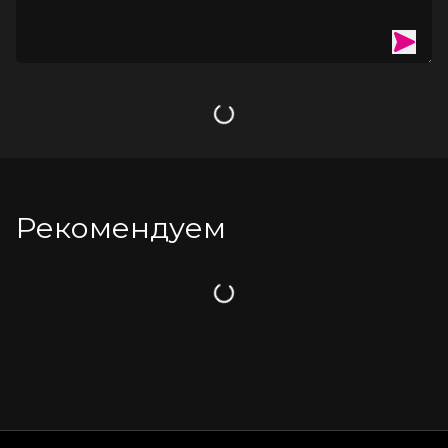
упустите возможность создать незабываемый образ с 
помощью платья Glossy Karolina.
Чулки не входят в комплект.
Встречайте новую, долгожданную и блестящую коллекцию 
белья из популярного материала Wetlook – Glossy.
Загрузка
Материал WETLOOK:
Отлично садится по фигуре;
Рекомендуем
Глянцевая поверхность визуально удлиняет силуэт;
Плотный материал скроет мелкие недостатки фигуры;
Модная вещь в сексуальном и базовом гардеробе.
Загрузка