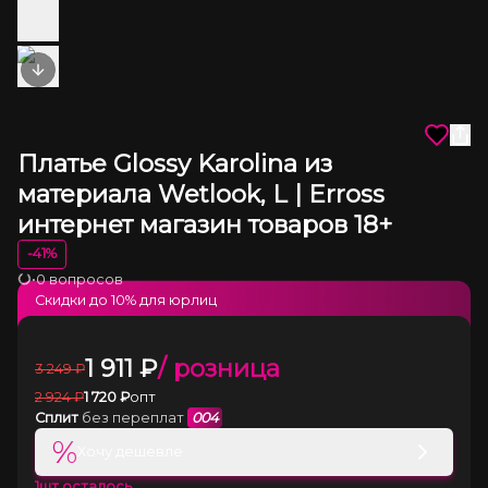
Next slide
Платье Glossy Karolina из
материала Wetlook, L | Erross
интернет магазин товаров 18+
-
41
%
•
0 вопросов
Загрузка
Скидки до
10
% для юрлиц
1 911
₽
/ розница
3 249
₽
2 924
₽
1 720
₽
опт
Сплит
без переплат
004
%
Хочу дешевле
1
шт осталось