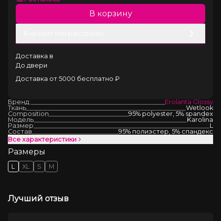
В корзину
В кредит или рассрочку
Доставка в
До двери
Доставка от 5000 бесплатно ₽
Бренд:
Erolanta Glossy
Ткань
Wetlook
Composition
95% polyester, 5% spandex
Модель
Karolina
Размер
L
Состав
95% полиэстер, 5% спандекс
Все характеристики
Размеры
L
XL
S
M
Лучший отзыв