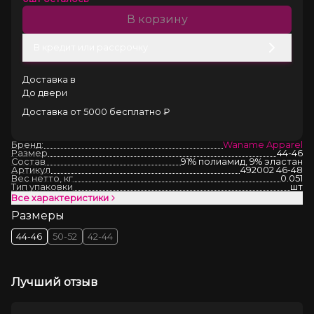
В корзину
В кредит или рассрочку
Доставка в
До двери
Доставка от 5000 бесплатно ₽
Бренд:
Waname Apparel
Размер
44-46
Состав
91% полиамид, 9% эластан
Артикул
492002 46-48
Вес нетто, кг
0.051
Тип упаковки
шт
Все характеристики
Размеры
44-46
50-52
42-44
Лучший отзыв