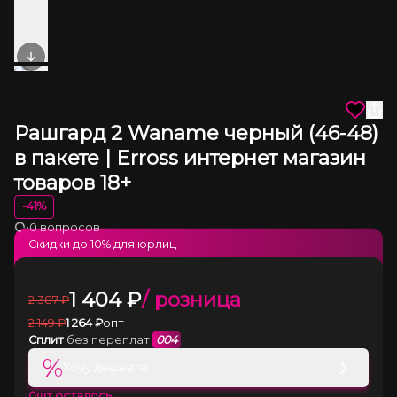
Next slide
Рашгард 2 Waname черный (46-48)
в пакете | Erross интернет магазин
товаров 18+
-
41
%
•
0 вопросов
Загрузка
Скидки до
10
% для юрлиц
1 404
₽
/ розница
2 387
₽
2 149
₽
1 264
₽
опт
Сплит
без переплат
004
%
Хочу дешевле
0
шт осталось