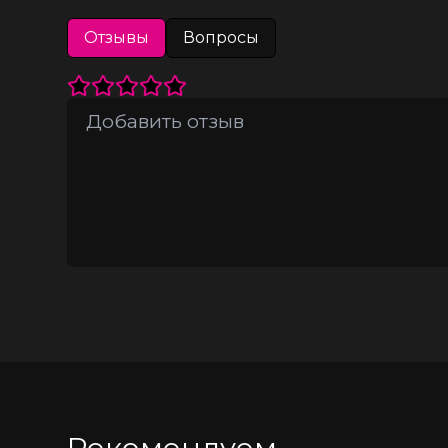
● Качественная фурнитура.
Отзывы
Вопросы
● Цвет топа - коричневый, цвет бантов 
● Сделано в России.
● Размерный ряд 40, 42, 44, 46 (Соот
Рекомендуем