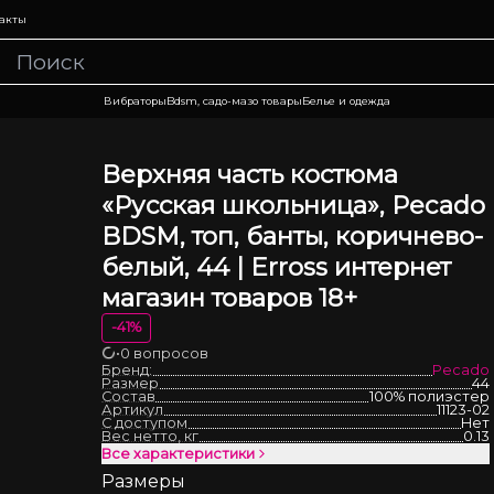
акты
Вибраторы
Bdsm, садо-мазо товары
Белье и одежда
Верхняя часть костюма
«Русская школьница», Pecado
BDSM, топ, банты, коричнево-
белый, 44 | Erross интернет
магазин товаров 18+
-
41
%
•
0 вопросов
Загрузка
Бренд:
Pecado
Размер
44
Состав
100% полиэстер
Артикул
11123-02
С доступом
Нет
Вес нетто, кг
0.13
Все характеристики
Размеры