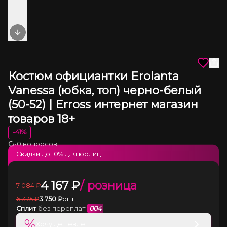
Next slide
Костюм официантки Erolanta
Vanessa (юбка, топ) черно-белый
(50-52) | Erross интернет магазин
товаров 18+
-
41
%
•
0 вопросов
Загрузка
Скидки до
10
% для юрлиц
4 167
₽
/ розница
7 084
₽
6 375
₽
3 750
₽
опт
Сплит
без переплат
004
%
Хочу дешевле