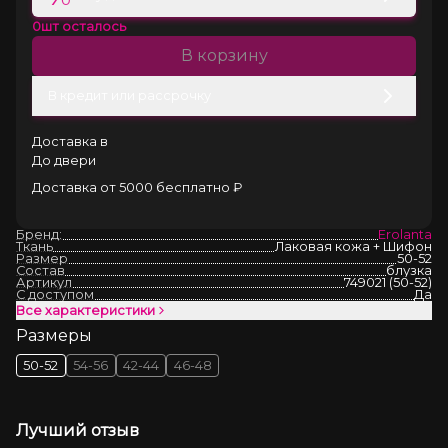
0
шт осталось
В корзину
В кредит или рассрочку
Доставка в
До двери
Доставка от 5000 бесплатно ₽
Бренд:
Erolanta
Ткань
Лаковая кожа + Шифон
Размер
50-52
Состав
блузка
Артикул
749021 (50-52)
С доступом
Да
Все характеристики
Размеры
50-52
54-56
42-44
46-48
Лучший отзыв