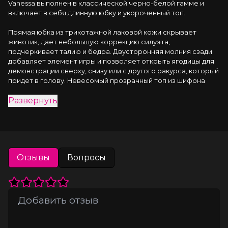
Vanessa выполнен в классической черно-белой гамме и 
включает в себя длинную юбку и укороченный топ.
Прямая юбка из трикотажной лаковой кожи скрывает 
животик, даёт небольшую коррекцию силуэта, 
подчеркивает талию и бедра. Двусторонняя молния сзади 
добавляет элемент игры и позволяет открыть ягодицы для 
демонстрации сверху, снизу или с другого ракурса, который 
придет в голову. Невесомый прозрачный топ из шифона 
держится на паре кнопочек сзади, не сковывает движений, 
Развернуть
соблазнительно струится по телу, подчеркивает грудь и 
обнажает спинку. Воротник-стойка, украшенный игривым 
бантиком привлекает внимание к взъему груди. Каждое 
движение в этом легком топе будет волновать 
воображение и приковывать взгляд.
Отзывы
Вопросы