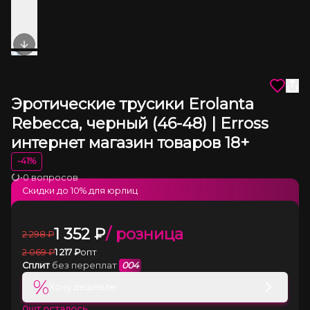
Next slide
Эротические трусики Erolanta
Rebecca, черный (46-48) | Erross
интернет магазин товаров 18+
-
41
%
•
0 вопросов
Загрузка
Скидки до
10
% для юрлиц
1 352
₽
/ розница
2 298
₽
2 069
₽
1 217
₽
опт
Сплит
без переплат
004
%
Хочу дешевле
0
шт осталось