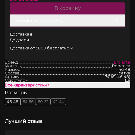
В корзину
В кредит или рассрочку
Доставка в
До двери
Доставка от 5000 бесплатно ₽
Бренд:
Erolanta
Модель
Rebecca
Размер
46-48
Состав
сетка
Артикул
741161 (46-48)
С доступом
Да
Все характеристики
Размеры
46-48
54-56
50-52
42-44
Лучший отзыв