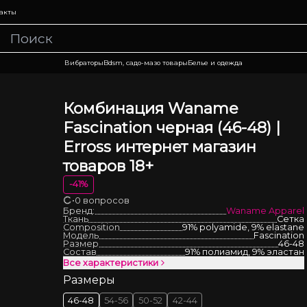
акты
Вибраторы
Bdsm, садо-мазо товары
Белье и одежда
Комбинация Waname
Fascination черная (46-48) |
Erross интернет магазин
товаров 18+
-
41
%
•
0 вопросов
Загрузка
Бренд:
Waname Apparel
Ткань
Сетка
Composition
91% polyamide, 9% elastane
Модель
Fascination
Размер
46-48
Состав
91% полиамид, 9% эластан
Все характеристики
Размеры
46-48
54-56
50-52
42-44