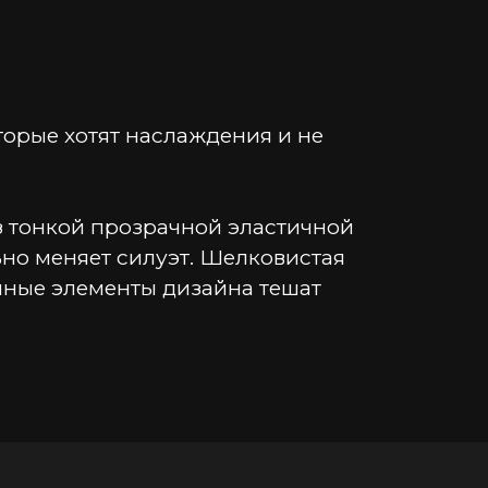
рые хотят наслаждения и не 
з тонкой прозрачной эластичной 
но меняет силуэт. Шелковистая 
ные элементы дизайна тешат 
ет декольте, спину и талию. 
ровокационная длина слегка 
 взгляду, раскрывают чувственный 