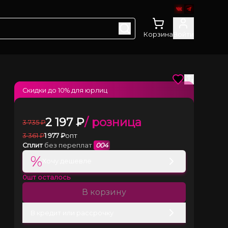
Корзина
Войти
Скидки до
10
% для юрлиц
2 197
₽
/ розница
3 735
₽
3 361
₽
1 977
₽
опт
Сплит
без переплат
004
%
Хочу дешевле
0
шт осталось
В корзину
В кредит или рассрочку