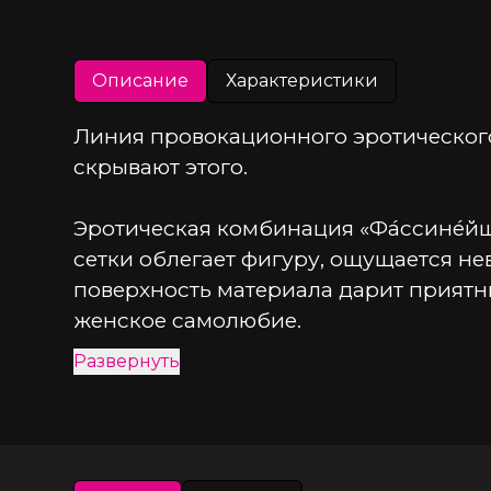
Описание
Характеристики
Линия провокационного эротического
скрывают этого.
Эротическая комбинация «Фа́ссине́йшэ
сетки облегает фигуру, ощущается не
поверхность материала дарит прият
женское самолюбие.
Развернуть
Лиф подчеркивает соблазнительные ли
Аккуратные вытачки, швы и регулиру
прикрывает ягодицы. Интимные зоны,
образ.