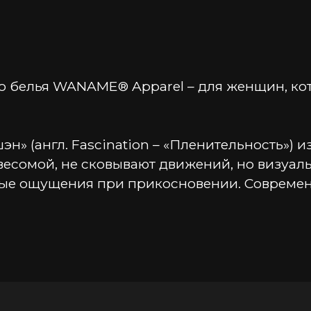
 белья WANAME® Apparel – для женщин, кото
н» (англ. Fascination – «Пленительность») и
весомой, не сковывают движений, но визуаль
ные ощущения при прикосновении. Современ
нии груди. Эффектный крой изделия открыва
емые бретели создают силуэтную посадку. П
 закрытые для прикосновений, но доступные