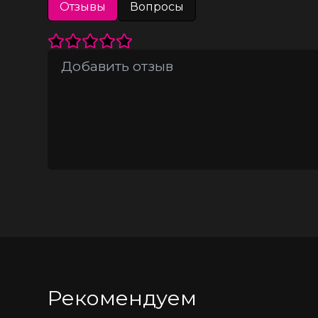
Отзывы
Вопросы
Модели белья Waname® Apparel экскл
российских покупательниц.
Рекомендуем