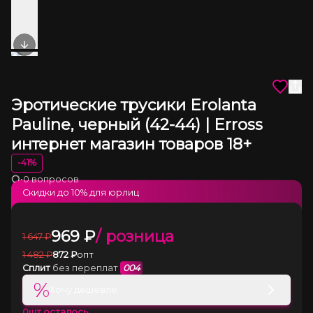
Next slide
Эротические трусики Erolanta
Pauline, черный (42-44) | Erross
интернет магазин товаров 18+
-
41
%
•
0 вопросов
Загрузка
Скидки до
10
% для юрлиц
969
₽
/ розница
1 647
₽
1 482
₽
872
₽
опт
Сплит
без переплат
004
%
Хочу дешевле
0
шт осталось