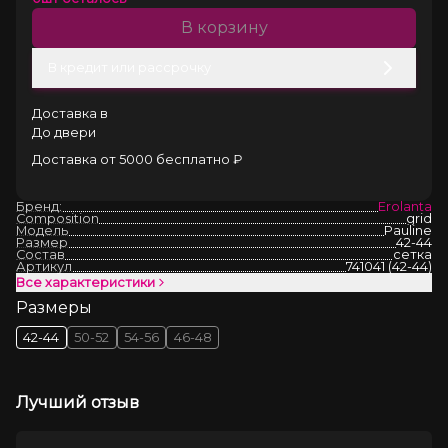
В корзину
В кредит или рассрочку
Доставка в
До двери
Доставка от 5000 бесплатно ₽
Бренд:
Erolanta
Composition
grid
Модель
Pauline
Размер
42-44
Состав
сетка
Артикул
741041 (42-44)
Все характеристики
Размеры
42-44
50-52
54-56
46-48
Лучший отзыв