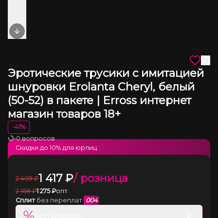
Next slide
Эротические трусики с имитацией
шнуровки Erolanta Cheryl, белый
(50-52) в пакете | Erross интернет
магазин товаров 18+
-
41
%
•
0 вопросов
Загрузка
Скидки до
10
% для юрлиц
1 417
₽
/ розница
2 409
₽
2 168
₽
1 275
₽
опт
Сплит
без переплат
004
%
Хочу дешевле