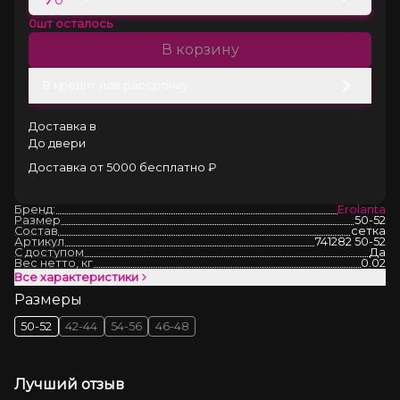
0
шт осталось
В корзину
В кредит или рассрочку
Доставка в
До двери
Доставка от 5000 бесплатно ₽
Бренд:
Erolanta
Размер
50-52
Состав
сетка
Артикул
741282 50-52
С доступом
Да
Вес нетто, кг
0.02
Все характеристики
Размеры
50-52
42-44
54-56
46-48
Лучший отзыв