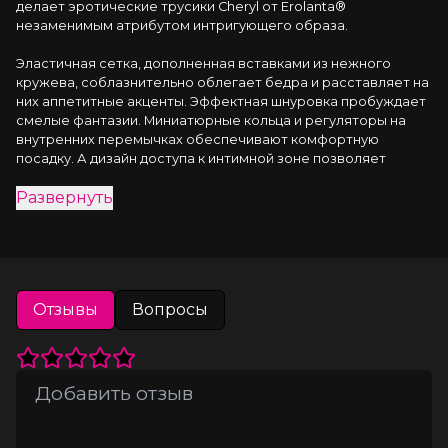
делает эротические трусики Cheryl от Erolanta® 
незаменимым атрибутом интригующего образа.
Эластичная сетка, дополненная вставками из нежного 
кружева, соблазнительно облегает бедра и расставляет на 
них аппетитные акценты. Эффектная шнуровка пробуждает 
смелые фантазии. Миниатюрные кольца и регуляторы на 
внутренних перемычках обеспечивают комфортную 
посадку. А дизайн доступа к интимной зоне позволяет 
наслаждаться игрой, не снимая при этом трусики.
Развернуть
Почувствуйте себя по-настоящему желанной с трусиками 
Cheryl от Erolanta®.
*Допускается замена кружева на аналогичное.
Отзывы
Вопросы
На видео трусики Erolanta® Cheryl дополнены бралеттом с 
застежкой спереди Erolanta® Odette.