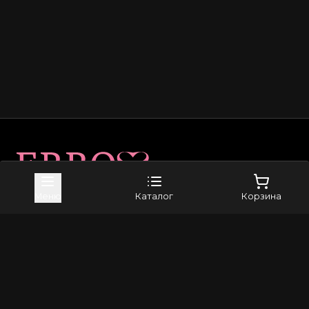
Карта сайта
Меню
Каталог
Корзина
Приложение в Telegram
Магазин
Доставка
Оплата
Возврат и обмен
Каталог