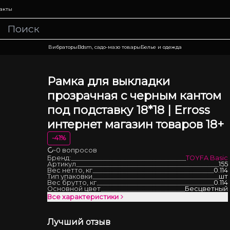
акты
Вибраторы
Bdsm, садо-мазо товары
Белье и одежда
Рамка для выкладки
прозрачная с черным кантом
под подставку 18*18 | Erross
интернет магазин товаров 18+
-
41
%
•
0 вопросов
Загрузка
Бренд:
TOYFA Basic
Артикул
155
Вес нетто, кг
0.114
Тип упаковки
шт
Вес брутто, кг
0.114
Основной цвет
Бесцветный
Все характеристики
Лучший отзыв