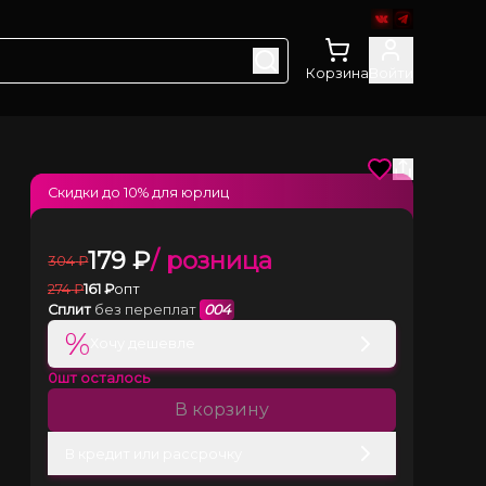
Корзина
Войти
Скидки до
10
% для юрлиц
179
₽
/ розница
304
₽
274
₽
161
₽
опт
Сплит
без переплат
004
%
Хочу дешевле
0
шт осталось
В корзину
В кредит или рассрочку