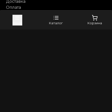
Доставка
Оплата
Возврат и обмен
Каталог
Меню
Каталог
Корзина
Анальные игрушки
Бдсм, фетиш
Косметика с феромонами
Компания
Контакты
Бренды
4sexdreaM
Adrien Lastic
+79373982024
8(800)5506265
info@erross.ru
©
2026
Все права защищены | Erross - первый маркетплейс
18+. Интернет магазин для взрослых! Секс шоп с
анонимной доставкой по России
Политика конфиденциальности