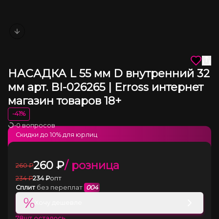
Next slide
НАСАДКА L 55 мм D внутренний 32
мм арт. BI-026265 | Erross интернет
магазин товаров 18+
-
41
%
•
0 вопросов
Загрузка
Скидки до
10
% для юрлиц
260
₽
/ розница
260
₽
234
₽
234
₽
опт
Сплит
без переплат
004
%
Хочу дешевле
78
шт осталось