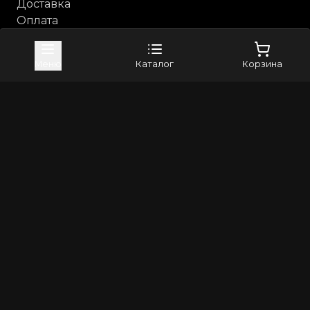
Доставка
Оплата
Возврат и обмен
Каталог
Меню
Каталог
Корзина
Анальные игрушки
Бдсм, фетиш
Косметика с феромонами
Компания
Контакты
Бренды
4sexdreaM
Adrien Lastic
+79373982024
8(800)5506265
info@erross.ru
©
2026
Все права защищены | Erross - первый маркетплейс
18+. Интернет магазин для взрослых! Секс шоп с
анонимной доставкой по России
Политика конфиденциальности