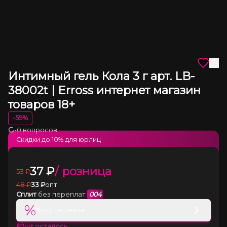
Интимный гель Кола 3 г арт. LB-
38002t | Erross интернет магазин
товаров 18+
-
59
%
•
0 вопросов
Загрузка
Скидки до
10
% для юрлиц
37
₽
/ розница
53
₽
48
₽
33
₽
опт
Сплит
без переплат
004
%
Хочу дешевле
82
шт осталось