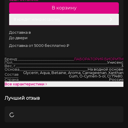
В корзину
В кредит или рассрочку
Доставка в
До двери
Доставка от 5000 бесплатно ₽
Бренд:
ЛАБОРАТОРИЯ БИОРИТМ
Пол
Унисекс
Вес, г
3
Основа
На водной основе
Glycerin, Aqua, Betaine, Aroma, Carrageenan, Xanthan
Состав
Gum, O-Cymen-5-ol, CI 77480.
Страна
Россия
Все характеристики
Лучший отзыв
Загрузка