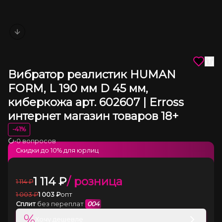
Next slide
Вибратор реалистик HUMAN
FORM, L 190 мм D 45 мм,
киберкожа арт. 602607 | Erross
интернет магазин товаров 18+
-
41
%
•
0 вопросов
Загрузка
Скидки до
10
% для юрлиц
1 114
₽
/ розница
1 114
₽
1 003
₽
1 003
₽
опт
Сплит
без переплат
004
%
Хочу дешевле