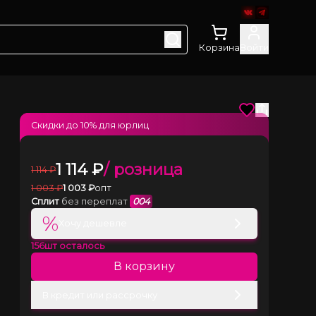
Корзина
Войти
Скидки до
10
% для юрлиц
1 114
₽
/ розница
1 114
₽
1 003
₽
1 003
₽
опт
Сплит
без переплат
004
%
Хочу дешевле
156
шт осталось
В корзину
В кредит или рассрочку