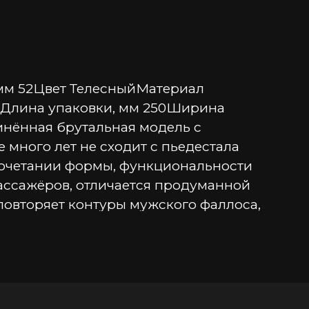
мм 52Цвет ТелесныйМатериал 
Длина упаковки, мм 250Ширина 
нённая брутальная модель с 
ного лет не сходит с пьедестала 
 сочетании формы, функциональности 
сажёров, отличается продуманной 
овторяет контуры мужского фаллоса, 
ие.Гибкий корпус с встроенным 
 сами выбираете уровень 
ет эффект естественности• 
 Глубокий рельеф — усиливает 
пь поверхность — имитирует живую 