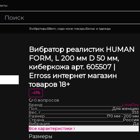
акты
Вибраторы
Bdsm, садо-мазо товары
Белье и одежда
Вибратор реалистик HUMAN
FORM, L 200 мм D 50 мм,
киберкожа арт. 605507 |
Erross интернет магазин
товаров 18+
-
41
%
•
0 вопросов
Загрузка
Бренд:
LoveToy
Пол
Для женщин
Вес, г
353
Размер
170 мм - 200 мм
Страна
Россия
Вибрация
Да
Все характеристики
Размеры