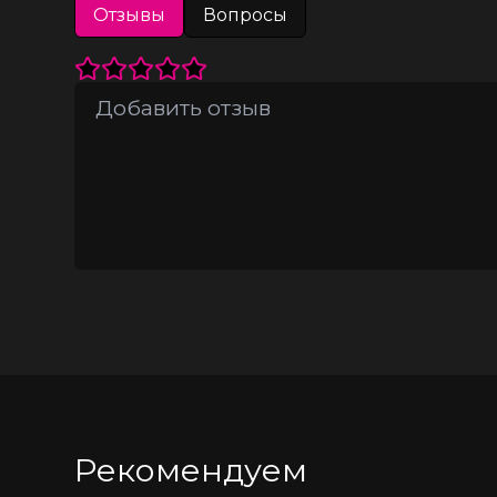
кожу, обеспечивает комфорт при конт
Отзывы
Вопросы
зон• Мощная вибрация — сосредоточе
характеристики — упругость, эласти
прототипу.Модель изготовлена по те
конструкция: полужёсткий эластичный
разработка нашей компании, безопасн
шелковистая и атравматичная, как на
батареек АА &#40,не входят в компле
усиленной стимуляции клитора и точк
использовании.Упаковка и презентаци
вставленным в специальное окно про
транспортировке и удобную демонстр
мощная вибрация и точная проработк
мойте теплой водой с мылом.• Исполь
дискомфорта.• После использования — 
Рекомендуем
деформации.• Можно использовать с 