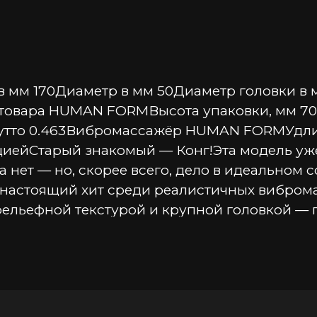
в мм 170Диаметр в мм 50Диаметр головки в 
товара HUMAN FORMВысота упаковки, мм 70
брутто 0.463Вибромассажёр HUMAN FORMУдли
ейСтарый знакомый — Конг!Эта модель уже м
а нет — но, скорее всего, дело в идеальном
стоящий хит среди реалистичных вибромас
ельефной текстурой и крупной головкой — п
ой мошонкой усиливает тактильное восприят
ные движения и управляемую вибрацию — вы
:• Цвет: телесный &#40,кожа&#41, — усилива
тирующая живую плоть, безопасная для кожи•
 чувствительные зоны.• Шелковистая на ощу