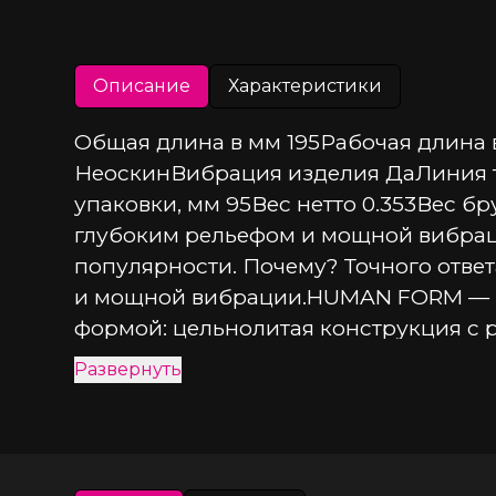
Описание
Характеристики
Общая длина в мм 195Рабочая длина 
НеоскинВибрация изделия ДаЛиния 
упаковки, мм 95Вес нетто 0.353Вес 
глубоким рельефом и мощной вибраци
популярности. Почему? Точного ответ
и мощной вибрации.HUMAN FORM — на
формой: цельнолитая конструкция с р
а реалистичная форма с проработанн
Развернуть
вибромеханизмом обеспечивает плав
возбуждения.Основные характеристики
Материал: Neoskin —разработка, ими
ощущения и активно воздействует на