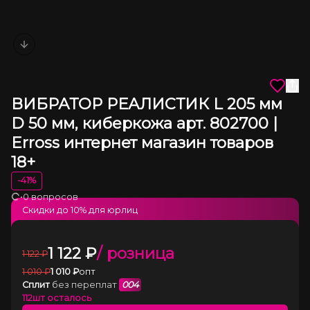
Next slide
ВИБРАТОР РЕАЛИСТИК L 205 мм
D 50 мм, киберкожа арт. 802700 |
Erross интернет магазин товаров
18+
-
41
%
•
0 вопросов
Загрузка
Скидки до
10
% для юрлиц
1 122
₽
/ розница
1 122
₽
1 010
₽
1 010
₽
опт
Сплит
без переплат
004
112
шт осталось