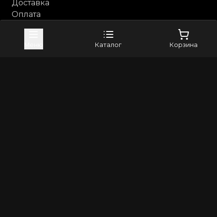
Доставка
Оплата
Возврат и обмен
Каталог
Меню
Каталог
Корзина
Анальные игрушки
Бдсм, фетиш
Косметика с феромонами
Компания
Контакты
Бренды
4sexdreaM
Adrien Lastic
+79373982024
8(800)5506265
info@erross.ru
©
2026
Все права защищены | Erross - первый маркетплейс
18+. Интернет магазин для взрослых! Секс шоп с
анонимной доставкой по России
Политика конфиденциальности