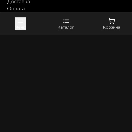
Доставка
Оплата
Возврат и обмен
Каталог
Меню
Каталог
Корзина
Анальные игрушки
Бдсм, фетиш
Косметика с феромонами
Компания
Контакты
Бренды
4sexdreaM
Adrien Lastic
+79373982024
8(800)5506265
info@erross.ru
©
2026
Все права защищены | Erross - первый маркетплейс
18+. Интернет магазин для взрослых! Секс шоп с
анонимной доставкой по России
Политика конфиденциальности