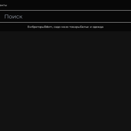
акты
Вибраторы
Bdsm, садо-мазо товары
Белье и одежда