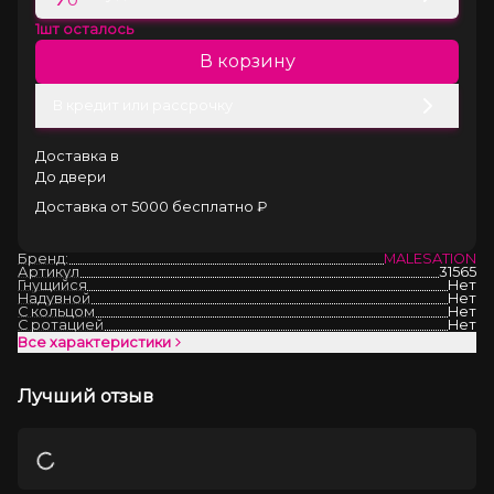
1
шт осталось
В корзину
В кредит или рассрочку
Доставка в
До двери
Доставка от 5000 бесплатно ₽
Бренд:
MALESATION
Артикул
31565
Гнущийся
Нет
Надувной
Нет
С кольцом
Нет
С ротацией
Нет
Все характеристики
Лучший отзыв
Загрузка