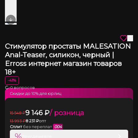
Next slide
Стимулятор простаты MALESATION
Anal-Teaser, силикон, черный |
Erross интернет магазин товаров
18+
-
41
%
•
0 вопросов
Загрузка
Скидки до
10
% для юрлиц
9 146
₽
/ розница
15 548
₽
13 993
₽
8 231
₽
опт
Сплит
без переплат
004
%
Хочу дешевле