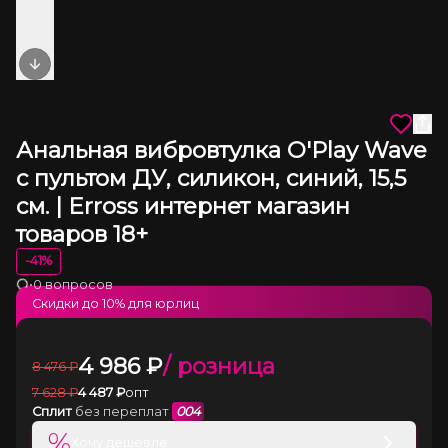
Next slide
Анальная вибровтулка O'Play Wave
с пультом ДУ, силикон, синий, 15,5
см. | Erross интернет магазин
товаров 18+
-
41
%
•
0 вопросов
Загрузка
Скидки до
10
% для юрлиц
4 986
₽
/ розница
8 476
₽
7 628
₽
4 487
₽
опт
Сплит
без переплат
004
%
Хочу дешевле