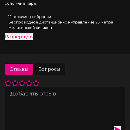
соло или в паре.
12 режимов вибрации
Беспроводное дистанционное управление ≥3 метра
Медицинский силикон
Магнитная USB зарядка (в комплекте)
Развернуть
Низкий уровень шума ≤50 dB
Водонепроницаемость IPX6
Мощная присоска
Отзывы
Вопросы