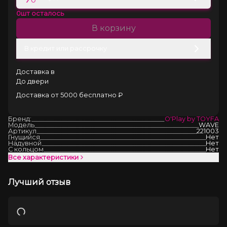
0
шт осталось
В корзину
В кредит или рассрочку
Доставка в
До двери
Доставка от 5000 бесплатно ₽
Бренд:
O'Play by TOYFA
Модель
WAVE
Артикул
221003
Гнущийся
Нет
Надувной
Нет
С кольцом
Нет
Все характеристики
Лучший отзыв
Загрузка