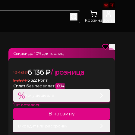
Корзина
Войти
Скидки до
10
% для юрлиц
6 136
₽
/ розница
10 431
₽
9 387
₽
5 522
₽
опт
Сплит
без переплат
004
%
Хочу дешевле
1
шт осталось
В корзину
В кредит или рассрочку