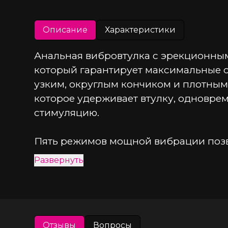
Описание
Характеристики
Анальная вибровтулка с эрекционным
который гарантирует максимальные о
узким, округлым кончиком и плотным
которое удерживает втулку, одновре
стимуляцию.
Пять режимов мощной вибрации позво
Эргономичный дизайн с эффектом памя
Развернуть
использование максимально комфортн
ощупь, гипоаллергенное и безопасно
Втулка длиной 7,8 см и диаметром 2,
подвижной части в 10 см позволяет г
Отзывы
Вопросы