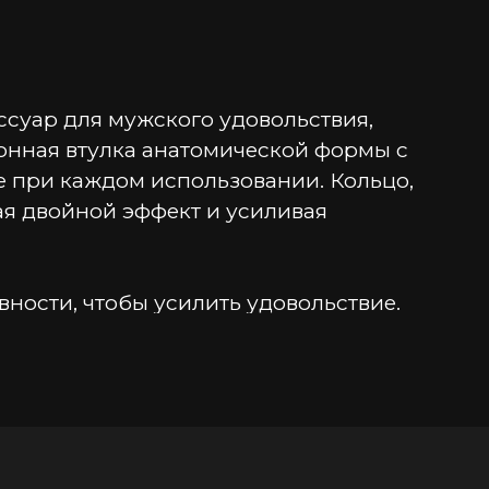
уар для мужского удовольствия, 
нная втулка анатомической формы с 
 при каждом использовании. Кольцо, 
я двойной эффект и усиливая 
ости, чтобы усилить удовольствие. 
е форме тела, что делает 
ойство мягкое и приятное на 
мфортного проникновения, а длина 
5,2 см помогает продлить 