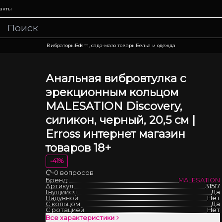
акты
Вибраторы
Bdsm, садо-мазо товары
Белье и одежда
Анальная вибровтулка с
эрекционным кольцом
MALESATION Discovery,
силикон, черный, 20,5 см |
Erross интернет магазин
товаров 18+
-
41
%
•
0 вопросов
Загрузка
Бренд:
MALESATION
Артикул
31517
Гнущийся
Да
Надувной
Нет
С кольцом
Да
С ротацией
Нет
Все характеристики