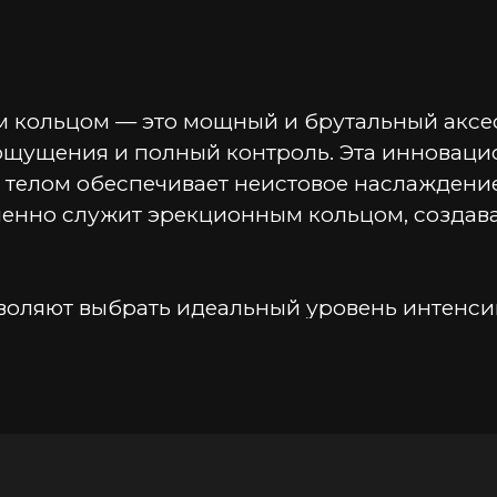
 кольцом — это мощный и брутальный аксесс
щущения и полный контроль. Эта инновацио
 телом обеспечивает неистовое наслаждение
менно служит эрекционным кольцом, создава
ляют выбрать идеальный уровень интенсивн
ти изгиба обеспечивает полное соответстви
ым. Благодаря силиконовому покрытию устр
е для кожи.
9 см идеально подходит для уверенного и ко
лубже ощущать вибрации. Кольцо диаметром 