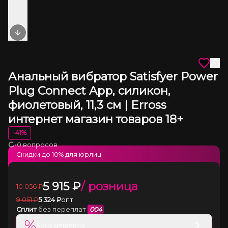
Next slide
Анальный вибратор Satisfyer Power
Plug Connect App, силикон,
фиолетовый, 11,3 см | Erross
интернет магазин товаров 18+
-
41
%
•
0 вопросов
Загрузка
Скидки до
10
% для юрлиц
5 915
₽
/ розница
10 056
₽
9 051
₽
5 324
₽
опт
Сплит
без переплат
004
%
Хочу дешевле