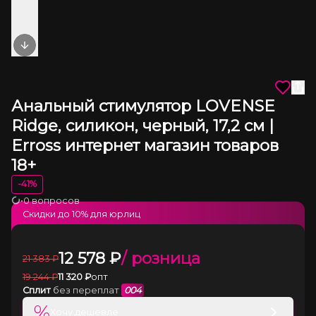
Next slide
Анальный стимулятор LOVENSE
Ridge, силикон, черный, 17,2 см |
Erross интернет магазин товаров
18+
-
41
%
•
0 вопросов
Загрузка
Скидки до
10
% для юрлиц
12 578
₽
/ розница
21 383
₽
19 244
₽
11 320
₽
опт
Сплит
без переплат
004
%
Хочу дешевле