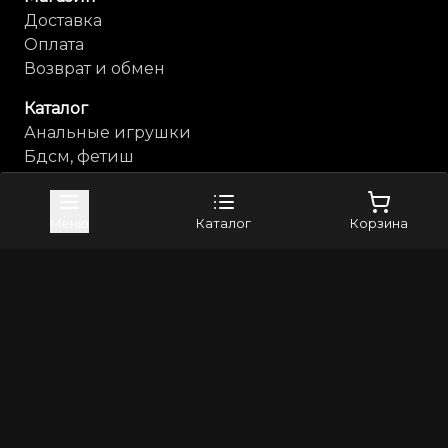
Доставка
Оплата
Возврат и обмен
Каталог
Анальные игрушки
Бдсм, фетиш
Косметика с феромонами
Компания
Меню
Каталог
Корзина
Контакты
Бренды
4sexdreaM
Adrien Lastic
+79373982024
8(800)5506265
info@erross.ru
©
2026
Все права защищены | Erross - первый маркетплейс
18+. Интернет магазин для взрослых! Секс шоп с
анонимной доставкой по России
Политика конфиденциальности