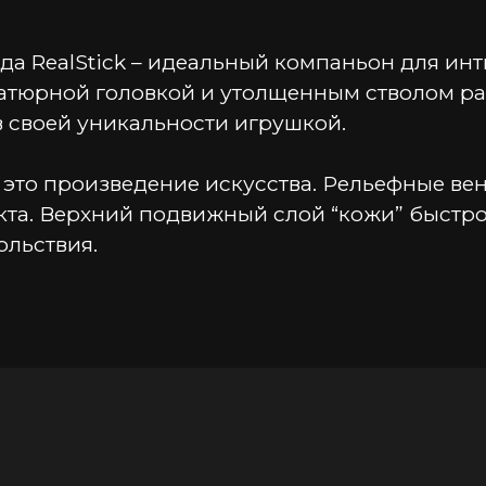
да RealStick – идеальный компаньон для ин
атюрной головкой и утолщенным стволом ра
 своей уникальности игрушкой.
 это произведение искусства. Рельефные вены
та. Верхний подвижный слой “кожи” быстро 
ольствия.
ные параметры для полного наслаждения. My 
играх или в паре. Вагинальный или анальный
вом, если хотите побаловать себя анальным
ность и быстрое принятие температуры тела
вает надежную фиксацию на любой ровной п