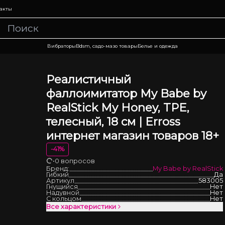
акты
Вибраторы
Bdsm, садо-мазо товары
Белье и одежда
Реалистичный
фаллоимитатор My Babe by
RealStick My Honey, TPE,
телесный, 18 см | Erross
интернет магазин товаров 18+
-
41
%
•
0 вопросов
Загрузка
Бренд:
My Babe by RealStick
Гибкий
Да
Артикул
583005
Гнущийся
Нет
Надувной
Нет
С кольцом
Нет
Все характеристики