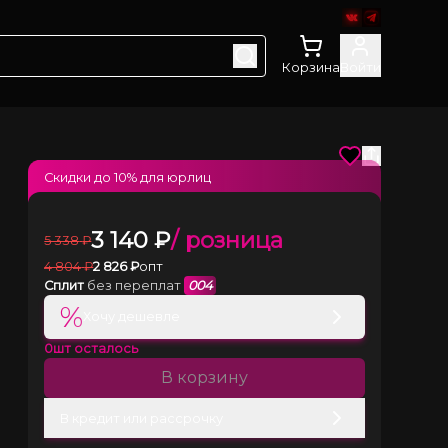
Корзина
Войти
Скидки до
10
% для юрлиц
3 140
₽
/ розница
5 338
₽
4 804
₽
2 826
₽
опт
Сплит
без переплат
004
%
Хочу дешевле
0
шт осталось
В корзину
В кредит или рассрочку