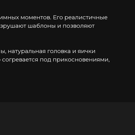
тимных моментов. Его реалистичные 
зрушают шаблоны и позволяют 
, натуральная головка и яички 
согревается под прикосновениями, 
Honey предназначен для тех, кто 
 секс – решение за вами, но не 
и ласками.
 делают My Honey идеальным 
оверхности, открывая новые 