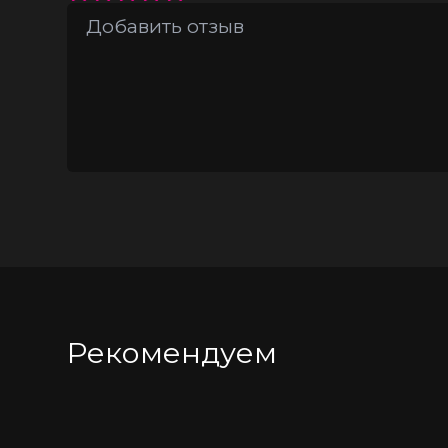
возможности для воплощения фантазий
лубрикант на водной основе и пудру 
Материал - TPE
Оттягивающаяся кожа
Общая длина 18 см
Рекомендуем