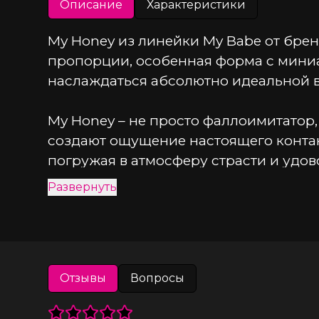
Описание
Характеристики
My Honey из линейки My Babe от брен
пропорции, особенная форма с мини
наслаждаться абсолютно идеальной в
My Honey – не просто фаллоимитатор,
создают ощущение настоящего контак
погружая в атмосферу страсти и удов
Развернуть
Длина 18 см и диаметр 4 см – идеаль
ищет удовлетворение и оргазм в соло 
забудьте воспользоваться презервати
Реалистичный материал TPE, пластич
Отзывы
Вопросы
выбором. Мощная присоска обеспечи