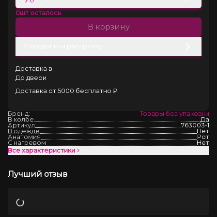
0
шт осталось
В корзину
В кредит или рассрочку
Доставка в
До двери
Доставка от 5000 бесплатно ₽
Бренд:
Товары без упаковки
В колбе
Да
Артикул
763003-1
В одежде
Нет
Анатомия
Рот
С нагревом
Нет
Все характеристики
Лучший отзыв
Загрузка