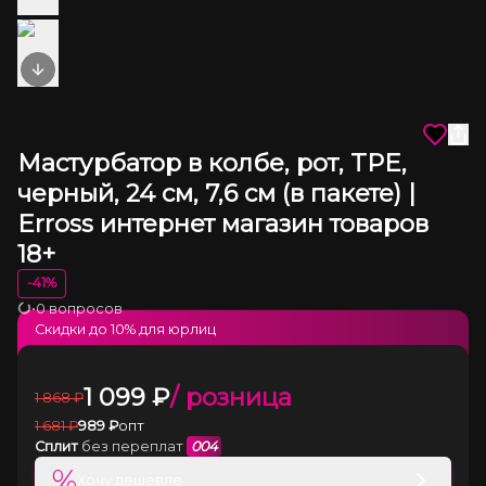
Next slide
Мастурбатор в колбе, рот, TPE,
черный, 24 см, 7,6 см (в пакете) |
Erross интернет магазин товаров
18+
-
41
%
•
0 вопросов
Загрузка
Скидки до
10
% для юрлиц
1 099
₽
/ розница
1 868
₽
1 681
₽
989
₽
опт
Сплит
без переплат
004
%
Хочу дешевле