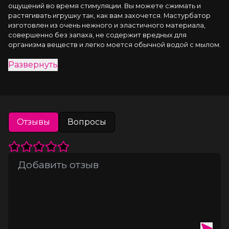
ощущений во время стимуляции. Вы можете сжимать и 
растягивать игрушку так, как вам захочется. Мастурбатор 
изготовлен из очень нежного и эластичного материала, 
совершенно без запаха, не содержит вредных для 
организма веществ и легко моется обычной водой с мылом. 
Колба закрывается крышкой, благодаря чему мастурбатор 
Развернуть
надежно хранится в контейнере.
Отзывы
Вопросы